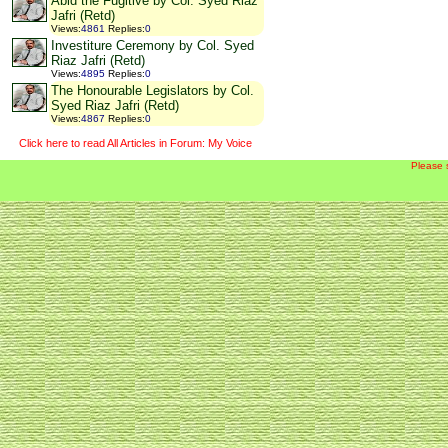
Abid the Fugitive by Col. Syed Riaz
Jafri (Retd)
Views
:
4861
Replies
:
0
Investiture Ceremony by Col. Syed
Riaz Jafri (Retd)
Views
:
4895
Replies
:
0
The Honourable Legislators by Col.
Syed Riaz Jafri (Retd)
Views
:
4867
Replies
:
0
Click here to read All Articles in Forum: My Voice
Please 