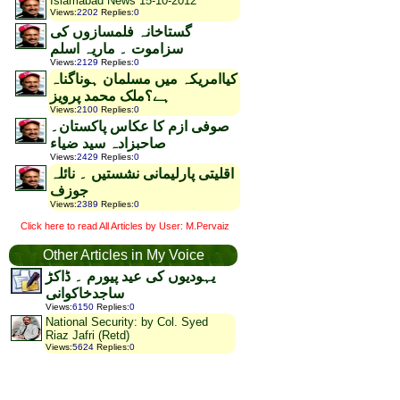
Islamabad News 15-10-2012
Views
:
2202
Replies
:
0
گستاخانہ فلمسازوں کی
سزاموت ۔ ماریہ اسلم
Views
:
2129
Replies
:
0
کیاامریکہ میں مسلمان ہوناگناہ
ہے؟ملک محمد پرویز
Views
:
2100
Replies
:
0
صوفی ازم کا عکاس پاکستان۔
صاحبزادہ سید ضیاء
Views
:
2429
Replies
:
0
اقلیتی پارلیمانی نشستیں ۔ نائلہ
جوزف
Views
:
2389
Replies
:
0
Click here to read All Articles by User: M.Pervaiz
Other Articles in My Voice
یہودیوں کی عید پیورم ۔ ڈاکڑ
ساجدخاکوانی
Views
:
6150
Replies
:
0
National Security: by Col. Syed
Riaz Jafri (Retd)
Views
:
5624
Replies
:
0