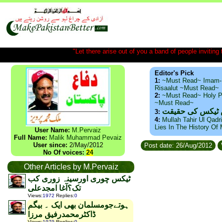
"Let there arise out of you a band of people inviting t
Editor's Pick
1:
~Must Read~ Imam-
Risaalut ~Must Read~
2:
~Must Read~ Holy P
~Must Read~
س ٹیکس کی حقیقت
3:
4:
Mullah Tahir Ul Qadr
Lies In The History Of
User Name:
M.Pervaiz
Full Name:
Malik Muhammad Pevaiz
User since:
2/May/2012
Post date: 26/Aug/2012
No Of voices:
24
Other Articles by M.Pervaiz
ٹیکس چوری اورسینہ زوری کب
تک؟آغا امجدعلی
Views
:
1972
Replies
:
0
ہوتےجومسلمان بھی ایک ۔ بیگم
ڈاکٹرمحمدرفیق مرزا
Views
:
1979
Replies
:
0