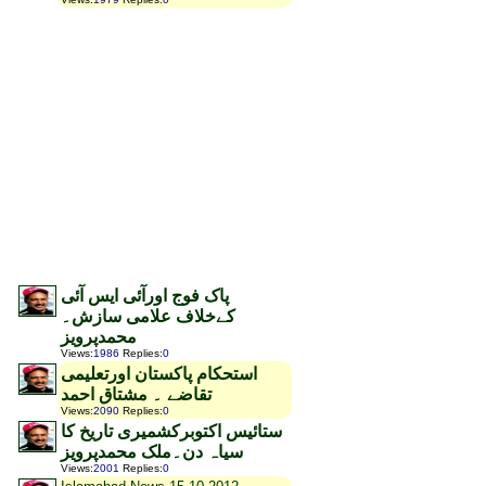
پاک فوج اورآئی ایس آئی
کےخلاف علامی سازش۔
محمدپرویز
Views
:
1986
Replies
:
0
استحکام پاکستان اورتعلیمی
تقاضے ۔ مشتاق احمد
Views
:
2090
Replies
:
0
ستائیس اکتوبرکشمیری تاریخ کا
سیاہ دن۔ملک محمدپرویز
Views
:
2001
Replies
:
0