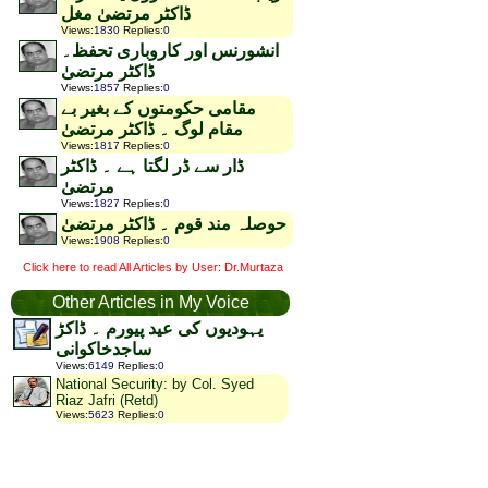
ڈاکٹر مرتضیٰ مغل
Views
:
1830
Replies
:
0
انشورنس اور کاروباری تحفظ۔
ڈاکٹر مرتضیٰ
Views
:
1857
Replies
:
0
مقامی حکومتوں کے بغیر بے
مقام لوگ ۔ ڈاکٹر مرتضیٰ
Views
:
1817
Replies
:
0
ڈار سے ڈر لگتا ہے ۔ ڈاکٹر
مرتضیٰ
Views
:
1827
Replies
:
0
حوصلہ مند قوم ۔ ڈاکٹر مرتضیٰ
Views
:
1908
Replies
:
0
Click here to read All Articles by User: Dr.Murtaza
Other Articles in My Voice
یہودیوں کی عید پیورم ۔ ڈاکڑ
ساجدخاکوانی
Views
:
6149
Replies
:
0
National Security: by Col. Syed
Riaz Jafri (Retd)
Views
:
5623
Replies
:
0