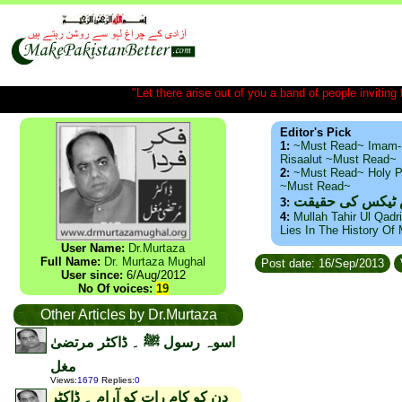
"Let there arise out of you a band of people inviting t
Editor's Pick
1:
~Must Read~ Imam-
Risaalut ~Must Read~
2:
~Must Read~ Holy P
~Must Read~
س ٹیکس کی حقیقت
3:
4:
Mullah Tahir Ul Qadr
Lies In The History Of
User Name:
Dr.Murtaza
Full Name:
Dr. Murtaza Mughal
Post date: 16/Sep/2013
User since:
6/Aug/2012
No Of voices:
19
Other Articles by Dr.Murtaza
اسوہ رسول ﷺ ۔ ڈاکٹر مرتضیٰ
مغل
Views
:
1679
Replies
:
0
دن کو کام رات کو آرام ۔ ڈاکٹر