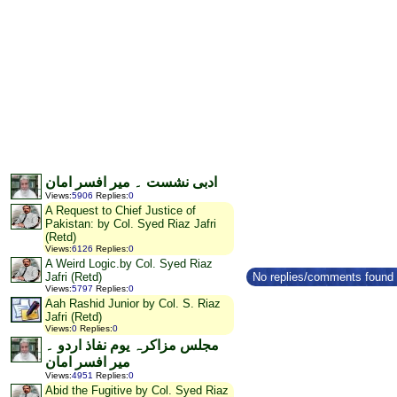
ادبی نشست ۔ میر افسر امان
Views
:
5906
Replies
:
0
A Request to Chief Justice of
Pakistan: by Col. Syed Riaz Jafri
(Retd)
Views
:
6126
Replies
:
0
A Weird Logic.by Col. Syed Riaz
No replies/comments found f
Jafri (Retd)
Views
:
5797
Replies
:
0
Aah Rashid Junior by Col. S. Riaz
Jafri (Retd)
Views
:
0
Replies
:
0
مجلس مزاکرہ یوم نفاذ اردو ۔
میر افسر امان
Views
:
4951
Replies
:
0
Abid the Fugitive by Col. Syed Riaz