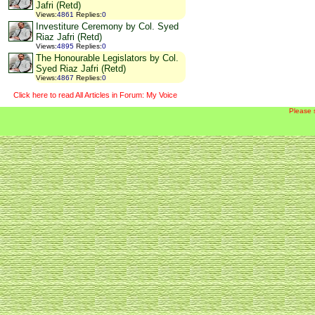
Jafri (Retd)
Views
:
4861
Replies
:
0
Investiture Ceremony by Col. Syed
Riaz Jafri (Retd)
Views
:
4895
Replies
:
0
The Honourable Legislators by Col.
Syed Riaz Jafri (Retd)
Views
:
4867
Replies
:
0
Click here to read All Articles in Forum: My Voice
Please 