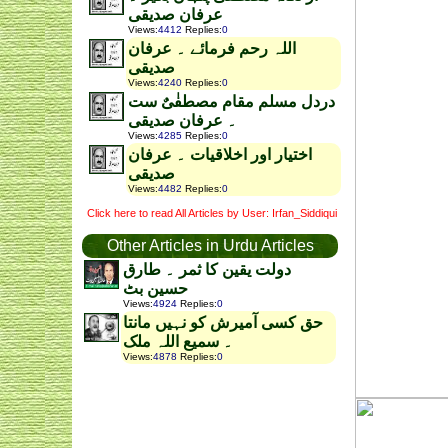
عرفان صدیقی
Views
:
4412
Replies
:
0
اللہ رحم فرمائے ۔ عرفان
صدیقی
Views
:
4240
Replies
:
0
دردل مسلم مقام مصطفٰیٌ ست
۔ عرفان صدیقی
Views
:
4285
Replies
:
0
اختیار اور اخلاقیات ۔ عرفان
صدیقی
Views
:
4482
Replies
:
0
Click here to read All Articles by User: Irfan_Siddiqui
Other Articles in Urdu Articles
دولت یقین کا ثمر ۔ طارق
حسین بٹ
Views
:
4924
Replies
:
0
حق کسی آمیرش کو نہیں مانتا
۔ سمیع اللہ ملک
Views
:
4878
Replies
:
0