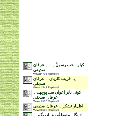
کیا یہ حب رسولٌ ہے ۔ عرفان
صدیقی
Views
:
4708
Replies
:
0
یہ فریب کاریاں ۔ عرفان
صدیقی
Views
:
4542
Replies
:
0
کوئی بابر اعوان سے پوچھے ۔
عرفان صدیقی
Views
:
4537
Replies
:
0
اظہار تشکر ۔ عرفان صدیقی
Views
:
4508
Replies
:
0
از نگاہ مصطفٰی پنہاں بگیر ۔