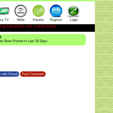
ive TV
Write
Forums
Register
Login
ong; they are the ones to attain felicity".
3
Has Been Posted In Last 30 Days
 with Friend
Post Comment