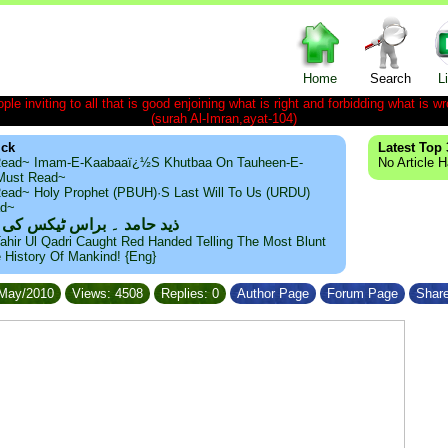
Home
Search
L
le inviting to all that is good enjoining what is right and forbidding what is wr
(surah Al-Imran,ayat-104)
ick
Latest Top 
ead~ Imam-E-Kaabaaï¿½s Khutbaa On Tauheen-E-
No Article 
~Must Read~
ead~ Holy Prophet (PBUH)·s Last Will To Us (URDU)
ad~
ذید حامد ۔ براس ٹیکس کی
ahir Ul Qadri Caught Red Handed Telling The Most Blunt
e History Of Mankind! {Eng}
/May/2010
Views: 4508
Replies: 0
Author Page
Forum Page
Share