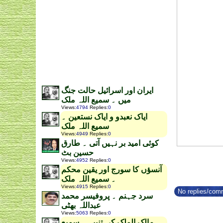
ایران اور اسرائیل حالت جنگ
میں ۔ سمیع اللہ ملک
Views
:
4794
Replies
:
0
ایاک نعبدو و ایاک نستعین ۔
سمیع اللہ ملک
Views
:
4949
Replies
:
0
کوئی امید بر نہیں آتی ۔ طارق
حسین بٹ
Views
:
4952
Replies
:
0
آنسؤں کا سورج اور یقین محکم
۔ سمیع اللہ ملک
Views
:
4915
Replies
:
0
No replies/comm
سرد جہنم ۔ پروفیسر محمد
عبداللہ بھٹی
Views
:
5063
Replies
:
0
مالک الملک کی تنبیہ ۔ سمیع