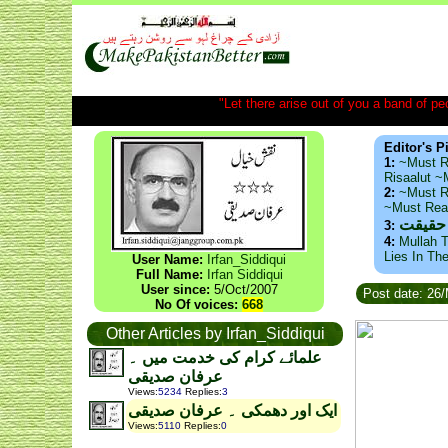
"Let there arise out of you a band of peop
Editor's P
1:
~Must R
Risaalut 
2:
~Must R
~Must Re
 حقیقت
3:
4:
Mullah T
Lies In Th
User Name:
Irfan_Siddiqui
Full Name:
Irfan Siddiqui
User since:
5/Oct/2007
Post date: 26
No Of voices:
668
Other Articles by Irfan_Siddiqui
علمائے کرام کی خدمت میں ۔
عرفان صدیقی
Views
:
5234
Replies
:
3
ایک اور دھمکی ۔ عرفان صدیقی
Views
:
5110
Replies
:
0