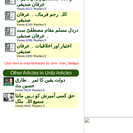
عرفان صدیقی
Views
:
4412
Replies
:
0
اللہ رحم فرمائے ۔ عرفان
صدیقی
Views
:
4240
Replies
:
0
دردل مسلم مقام مصطفٰیٌ ست
۔ عرفان صدیقی
Views
:
4286
Replies
:
0
اختیار اور اخلاقیات ۔ عرفان
صدیقی
Views
:
4482
Replies
:
0
Click here to read All Articles by User: Irfan_Siddiqui
Other Articles in Urdu Articles
دولت یقین کا ثمر ۔ طارق
حسین بٹ
Views
:
4926
Replies
:
0
حق کسی آمیرش کو نہیں مانتا
۔ سمیع اللہ ملک
Views
:
4881
Replies
:
0