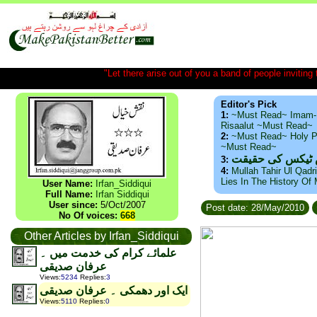
"Let there arise out of you a band of people inviting t
Editor's Pick
1:
~Must Read~ Imam-
Risaalut ~Must Read~
2:
~Must Read~ Holy P
~Must Read~
س ٹیکس کی حقیقت
3:
4:
Mullah Tahir Ul Qadr
Lies In The History Of
User Name:
Irfan_Siddiqui
Full Name:
Irfan Siddiqui
User since:
5/Oct/2007
Post date: 28/May/2010
No Of voices:
668
Other Articles by Irfan_Siddiqui
علمائے کرام کی خدمت میں ۔
عرفان صدیقی
Views
:
5234
Replies
:
3
ایک اور دھمکی ۔ عرفان صدیقی
Views
:
5110
Replies
:
0