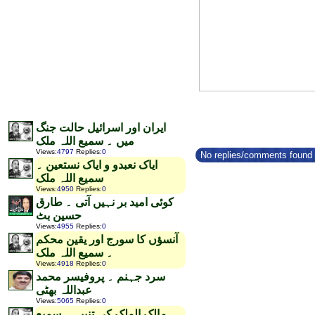
ایران اور اسرائیل حالت جنگ
میں ۔ سمیع اللہ ملک
Views
:
4797
Replies
:
0
No replies/comments found f
ایاک نعبدو و ایاک نستعین ۔
سمیع اللہ ملک
Views
:
4950
Replies
:
0
کوئی امید بر نہیں آتی ۔ طارق
حسین بٹ
Views
:
4955
Replies
:
0
آنسؤں کا سورج اور یقین محکم
۔ سمیع اللہ ملک
Views
:
4918
Replies
:
0
سرد جہنم ۔ پروفیسر محمد
عبداللہ بھٹی
Views
:
5065
Replies
:
0
مالک الملک کی تنبیہ ۔ سمیع