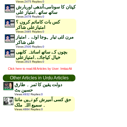
Views
:
2475
Replies
:
0
کپتان کا سونامی،آندھی اوربارش
ساتھ ساتھ۔امتیاز علی
Views
:
2478
Replies
:
0
کس بات کاماتم کروں ؟
امتیازعلی شاکر
Views
:
2485
Replies
:
0
مرن لئی تیار ہوجا اوئے ۔ امتیاز
علی شاکر
Views
:
2500
Replies
:
0
بچوں کے ساتھ اساتذہ کابھی
خیال کیاجائے۔امتیازعلی
Views
:
2815
Replies
:
0
Click here to read All Articles by User: ImtiazAli
Other Articles in Urdu Articles
دولت یقین کا ثمر ۔ طارق
حسین بٹ
Views
:
4932
Replies
:
0
حق کسی آمیرش کو نہیں مانتا
۔ سمیع اللہ ملک
Views
:
4884
Replies
:
0