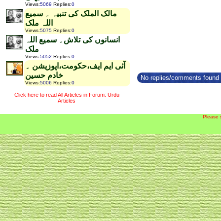
Views
:
5069
Replies
:
0
مالک الملک کی تنبیہ ۔ سمیع
اللہ ملک
Views
:
5075
Replies
:
0
انسانوں کی تلاش۔ سمیع اللہ
ملک
Views
:
5052
Replies
:
0
آئی ایم ایف،حکومت،اپوزیشن ۔
خادم حسین
No replies/comments found f
Views
:
5006
Replies
:
0
Click here to read All Articles in Forum: Urdu
Articles
Please 