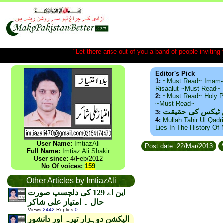
"Let there arise out of you a band of people inviting t
Editor's Pick
1:
~Must Read~ Imam-
Risaalut ~Must Read~
2:
~Must Read~ Holy P
~Must Read~
س ٹیکس کی حقیقت
3:
4:
Mullah Tahir Ul Qadr
Lies In The History Of
User Name:
ImtiazAli
Post date: 22/Mar/2013
Full Name:
Imtiaz Ali Shakir
User since:
4/Feb/2012
No Of voices:
159
Other Articles by ImtiazAli
این اے 129 کی دلچسپ صورت
حال ۔ امتیاز علی شاکر
Views
:
2442
Replies
:
0
الیکشن دوہزار تیرہ اور دانشور