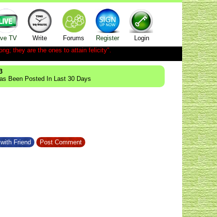
ive TV
Write
Forums
Register
Login
ong; they are the ones to attain felicity".
3
Has Been Posted In Last 30 Days
with Friend
Post Comment