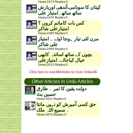
Views
:
2473
Replies
:
0
کپتان کا سونامی،آندھی اوربارش
ساتھ ساتھ۔امتیاز علی
Views
:
2476
Replies
:
0
کس بات کاماتم کروں ؟
امتیازعلی شاکر
Views
:
2485
Replies
:
0
مرن لئی تیار ہوجا اوئے ۔ امتیاز
علی شاکر
Views
:
2499
Replies
:
0
بچوں کے ساتھ اساتذہ کابھی
خیال کیاجائے۔امتیازعلی
Views
:
2813
Replies
:
0
Click here to read All Articles by User: ImtiazAli
Other Articles in Urdu Articles
دولت یقین کا ثمر ۔ طارق
حسین بٹ
Views
:
4921
Replies
:
0
حق کسی آمیرش کو نہیں مانتا
۔ سمیع اللہ ملک
Views
:
4876
Replies
:
0