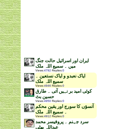
ایران اور اسرائیل حالت جنگ
میں ۔ سمیع اللہ ملک
Views
:
4792
Replies
:
0
ایاک نعبدو و ایاک نستعین ۔
سمیع اللہ ملک
Views
:
4946
Replies
:
0
کوئی امید بر نہیں آتی ۔ طارق
حسین بٹ
Views
:
4950
Replies
:
0
آنسؤں کا سورج اور یقین محکم
۔ سمیع اللہ ملک
Views
:
4912
Replies
:
0
سرد جہنم ۔ پروفیسر محمد
عبداللہ بھٹی