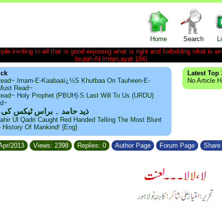
Home
Search
L
le inviting to all that is good enjoining what is right and forbidding what is wr
(surah Al-Imran,ayat-104)
ick
Latest Top 
ead~ Imam-E-Kaabaaï¿½s Khutbaa On Tauheen-E-
No Article 
~Must Read~
ead~ Holy Prophet (PBUH)·s Last Will To Us (URDU)
ad~
ذید حامد ۔ براس ٹیکس کی
ahir Ul Qadri Caught Red Handed Telling The Most Blunt
e History Of Mankind! {Eng}
/Apr/2013
Views: 2398
Replies: 0
Author Page
Forum Page
Share 