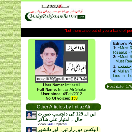
"Let there arise out of you a band of peop
Editor's P
1:
~Must R
Risaalut 
2:
~Must R
~Must Re
 حقیقت
3:
4:
Mullah T
Lies In Th
User Name:
ImtiazAli
Post date: 17
Full Name:
Imtiaz Ali Shakir
User since:
4/Feb/2012
No Of voices:
159
Other Articles by ImtiazAli
این اے 129 کی دلچسپ صورت
حال ۔ امتیاز علی شاکر
Views
:
2438
Replies
:
0
الیکشن دوہزار تیرہ اور دانشور