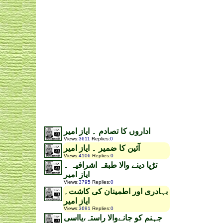
اداروں کا تصادم ۔ ایاز امیر
Views
:
3611
Replies
:
0
آئین کا ضمیر ۔ ایاز امیر
Views
:
4106
Replies
:
0
تڑپا دینے والا طبقہ اشرافیہ ۔
ایاز امیر
Views
:
3795
Replies
:
0
بہادری اور اطمینان کی کاشت۔
ایاز امیر
Views
:
3691
Replies
:
0
جہنم کو جانےوالا راستہ،یااسی