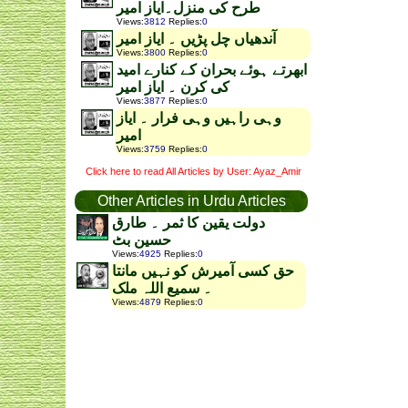
طرح کی منزل۔ایاز امیر
Views
:
3812
Replies
:
0
آندھیاں چل پڑیں ۔ ایاز امیر
Views
:
3800
Replies
:
0
ابھرتے ہوئے بحران کے کنارے امید
کی کرن ۔ ایاز امیر
Views
:
3877
Replies
:
0
وہی راہیں وہی فرار ۔ ایاز
امیر
Views
:
3759
Replies
:
0
Click here to read All Articles by User: Ayaz_Amir
Other Articles in Urdu Articles
دولت یقین کا ثمر ۔ طارق
حسین بٹ
Views
:
4925
Replies
:
0
حق کسی آمیرش کو نہیں مانتا
۔ سمیع اللہ ملک
Views
:
4879
Replies
:
0