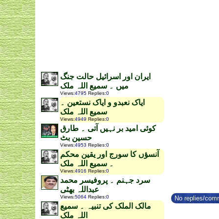
ایران اور اسرائیل حالت جنگ
میں ۔ سمیع اللہ ملک
Views
:
4795
Replies
:
0
ایاک نعبدو و ایاک نستعین ۔
سمیع اللہ ملک
Views
:
4949
Replies
:
0
کوئی امید بر نہیں آتی ۔ طارق
حسین بٹ
Views
:
4953
Replies
:
0
آنسؤں کا سورج اور یقین محکم
۔ سمیع اللہ ملک
Views
:
4916
Replies
:
0
سرد جہنم ۔ پروفیسر محمد
عبداللہ بھٹی
Views
:
5064
Replies
:
0
No replies/comm
مالک الملک کی تنبیہ ۔ سمیع
اللہ ملک