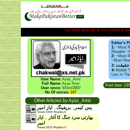
"Let there arise out of you a band of peop
Editor's P
1:
~Must R
Risaalut 
2:
~Must R
~Must Re
 حقیقت
3:
4:
Mullah T
Lies In Th
User Name:
Ayaz_Amir
Full Name:
Ayaz Amir
Post date: 13
User since:
5/Oct/2007
No Of voices:
107
Other Articles by Ayaz_Amir
پس کیمرہ بریفینگ۔ ایاز امیر
Views
:
3309
Replies
:
0
بھارتی سرد جنگ کا آغاز ۔ ایاز
امیر
Views
:
3820
Replies
:
0