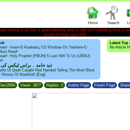
Home
Search
L
le inviting to all that is good enjoining what is right and forbidding what is wr
(surah Al-Imran,ayat-104)
ick
Latest Top 
ead~ Imam-E-Kaabaaï¿½s Khutbaa On Tauheen-E-
No Article 
~Must Read~
ead~ Holy Prophet (PBUH)·s Last Will To Us (URDU)
ad~
ذید حامد ۔ براس ٹیکس کی
ahir Ul Qadri Caught Red Handed Telling The Most Blunt
e History Of Mankind! {Eng}
/Dec/2009
Views: 3877
Replies: 0
Author Page
Forum Page
Share