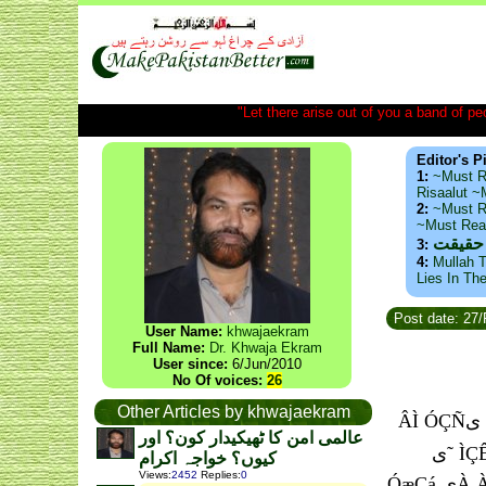
"Let there arise out of you a band of peop
Editor's P
1:
~Must R
Risaalut 
2:
~Must R
~Must Re
 حقیقت
3:
4:
Mullah T
Lies In Th
Post date: 27
User Name:
khwajaekram
Full Name:
Dr. Khwaja Ekram
User since:
6/Jun/2010
No Of voices:
26
Other Articles by khwajaekram
ÂÌ ÓÇÑی ÏäیÇ ãیŸ ÀÑ ÌÇäÈ Óÿ Çãä ˜ی ÏÀÇÆی Ïی ÌÇÊی Àÿ ÇæÑ Çãä ˜ÿ äÇã ÈÏ Çãäی ªیáÇäÿ ˜ی ãäÕæÈÀ ÈäÏی
عالمی امن کا ٹھیکیدار کون؟ اور
˜ی ÌÇÊی Àÿ ÇæÑ ÑÝÊÀ ÑÝÊÀ ÏäیÇ ˜æ Çäÿ ÞÈÖÀ ÞÏÑÊ ãیŸ áیäÿ ˜ی ãÐãæã ˜æ ÔÔیŸ Èªی ÀæÑÀی ÀیŸ۔
کیوں؟ خواجہ اکرام
Views
:
2452
Replies
:
0
ÓæÇá یÀ Àÿ ˜À ÏäیÇ ãیŸ ÈÏÇ ãäی Àÿ Èªی یÇ äÀیŸ ¿ ˜یÇ ÂÌ ÌÓÿ Àã ÇÈÏÇãäی ˜ÀÀ ÑÀÿ ÀیŸ ˜یÇ æÀ æÇÞÚی