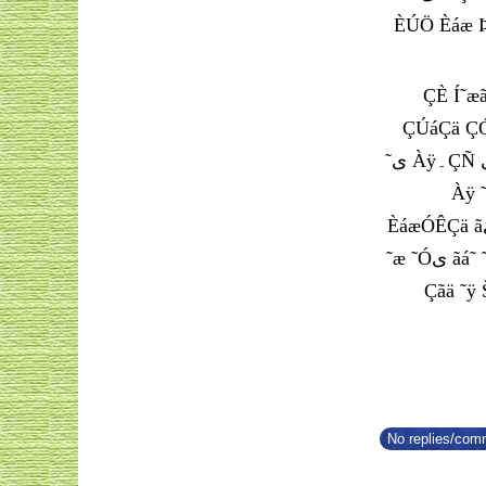
ÈÚÖ Èáæ Þæã ÑÓÊ ÑÀä
ÇÈ Í˜æãÊ äÿ ÇÓ ÌÇäÈ ÊæÌÀ
ÇÚáÇä ÇÓ æÞÊ ˜یÇ ÌÈ ÇãÑی˜ی ˜ÇäÑیÓ ãیŸ Çی˜ ÑیÈá˜ä Ñ˜ä ä
˜ی Àÿ۔ÇÑ یÀی Çã Àáÿ ÀæÊÿ Êæ ˜Óی ÇæÑ ãá˜ ˜ی ãÏÇÎáÊ ˜ی äæÈÊ Èªی äÀیŸ ÂÊی ۔ áی˜ä یÀ ÈÇÊ Çäی ÌÀ ÏÑÓÊ
Àÿ ˜À ÊãÇã 
ÈáæÓÊÇä ãیŸ Ìæ Èªی ãÙÇáã ÀæÑÀÿ æÀ äÀیŸ ÀæäÇ ÇÀیÿ Çæ Ñ یÀ ÓáÓáÀ ÌáÏ ÈäÏ ÀæäÇ ÇÀیÿ۔ áی˜ä ˜Óی ãá˜
˜æ ˜Óی ãá˜ ˜ÿ ã ÇäÏÑæäی ãÚÇãáÇÊ ãیŸ Ïá ÇäÏÇÒی ˜æ ÍÞ äÀیŸ ۔ ÇÕ ØæÑ Ñ ÇãÑی˜À ÇæÑ ÇÓÑÇÆیá ˜æ ÚáÇãی
Çãä ˜ÿ Šªی˜یÏÇÑ Èääÿ Óÿ Àáÿ ÎæÏ ˜ÿ ãÙÇáã ˜æ Ïی˜ªäÿ ˜ی ÖÑæÑÊ Àÿ Ìæ ÇäªæŸ äÿ æÑی Ï
No replies/comm