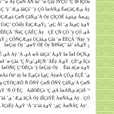
ÍæÇáÿ Óÿ ˜یæŸ ÓÈ Óÿ ÎØÑäÇ˜ ãá˜ äÀیŸ ¿
ãÎÇáÝÊ ˜Ç Ð˜Ñ ˜ÑÊÿ ÀæÆÿ æÒیÑ ÇÚÙã ãäãæÀä Óäª äÿ ˜ÀÇ ’Â ÌÇäÊÿ ÀیŸ ˜À ˜ä˜áã ãیŸ ˜یÇ ÀæÑÀÇ Àÿ‘۔