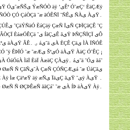
ÀæÆÿ ÀیŸ ÊÇÀã Óی˜æÑŠی ÝæÑÓÒ ÇÓ ÇáÒÇã ˜æ ãÓÊÑÏ ˜ÑÊی ÑÀی ÀیŸ۔
ÂÆیäی ¡ ÇÎáÇÞی ÇæÑ ˜Óی Èªی ØæÑ Ñ ØÇÞÊæÑ ããÇá˜ ˜æ یÀ ÍÞ äÀیŸ Àÿ۔