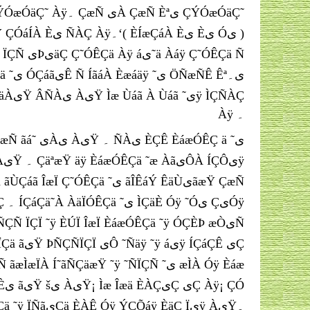
Àÿ ۔
äÿ Ç˜ÓÊÇä ÇæÑ ÈáæÓÊÇä ˜ÿ ÏÑãیÇä ÈÀÊ Óÿ ÝÇÕáÿ ÈäÇ Ïیÿ ÀیŸ۔