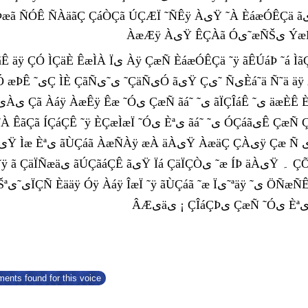
ãÇ ÇáÒÇã ÚÇÆÏ ˜ÑÊÿ ÀیŸ ˜À ÈáæÓÊÇä ãیŸ Óی˜æÑŠی ÝæÑÓÒ äÿ ’یÊª Ó˜æÇ‘ ÈäÇÆÿ
 Ïی Àÿ ÇæÑ ÈáæÓÊÇä ˜ÿ ãÊÚáÞ ˜á ÌãÇÚÊی ˜ÇäÝÑäÓ ÈáÇäÿ ÇæÑ ÏیÑ ÇÞÏÇãÇÊ ˜Ç
ÿ ÂÒÇÏ ÈáæÓÊÇä ˜ی ÍãÇیÊ ãیŸ ÞÑÇÑÏÇÏ یÔ
ÍÇáÇÊ ˜ÿ ÈÇæÌæÏ ˜Óی Èªی ãá˜ ˜ی ÓÇáãیÊ ÇæÑ ÇÓ ˜ÿ ÊÞÏÓ ˜æ ˜æÆی ŠªیÓ äÀیŸ ÀäÇ Ó˜ÊÇ ¡
äیÇ ãیŸ ˜یÿ ÀیŸ ۔
ents found for this voice