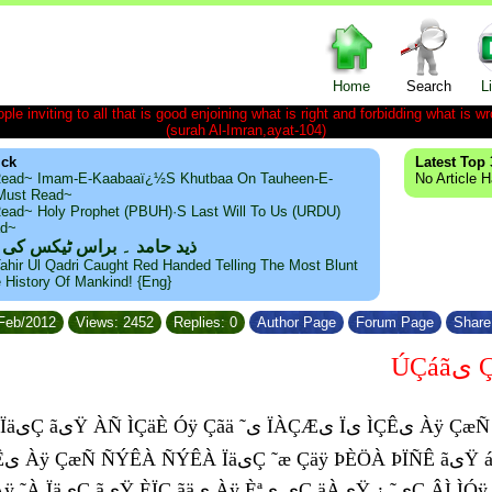
Home
Search
L
le inviting to all that is good enjoining what is right and forbidding what is wr
(surah Al-Imran,ayat-104)
ick
Latest Top 
ead~ Imam-E-Kaabaaï¿½s Khutbaa On Tauheen-E-
No Article 
~Must Read~
ead~ Holy Prophet (PBUH)·s Last Will To Us (URDU)
ad~
ذید حامد ۔ براس ٹیکس کی
ahir Ul Qadri Caught Red Handed Telling The Most Blunt
e History Of Mankind! {Eng}
/Feb/2012
Views: 2452
Replies: 0
Author Page
Forum Page
Share 