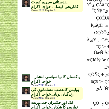
ہندستانی سپریم کورٹ
˜Óی ÇÀã ˜ÇÒ یÇ ÍÞæÞ ˜ی ÈÇÒ یÇÈی ˜ÿ áیÿ ˜Óی ÌÇãÚÊ ¡ ÝÑÏ یÇ ÇÏÇÑÿ ˜ی ˜æÔÔ Àÿ یÇ ˜Óی ÌãÇÚÊ ¡ ÝÑÏ یÇ
کاتاریخی فیصلہ۔خواجہ اکرام
ÏÇÑÿ ˜ی ÌÇäÈ Óÿ ÈÏÇãäی ªیáÇäÿ ˜ی ÛÑÖ Óÿ ÇÓ ØÑÍ ˜ÿ ãÓÇÆá ˜æ ˜ªš Ç ˜یÇ ÌÇÑÀÇ Àÿ¿ ÇÓ ÈÏÇãäی ˜ÿ äÇã ˜æ
Views
:
2328
Replies
:
0
ÇÓÊÚãÇá ˜Ñ ÏäیÇ ˜ÿ äÏ ããÇá˜ Çäی ØÇÞÊ æ 
ÍÇáÇÊ ˜æ Ïی˜ªÊÿ ÀæÆÿ ÇیÓÇ áÊÇ Àÿ ˜À ÈÏÇãäی ÇæÑ ÇäÓÇäی ÍÞæ Þ ˜ی ÈÍÇáی ÇæÑ ÇÓ ˜ی ÇãÇáی ˜ÿ 
ÓÇÒÔیŸ Èªی ÀæÑÀی ÀیŸ ۔ ÇäªیŸ ÓÇÒÔæŸ ÇæÑ ãäÕæÈæŸ ˜ی æÌÀ Óÿ ÂÌ ÏäیÇ ˜ÿ ÈیÔÊÑ ããÇá˜ ÑیÔÇä
ÀیŸ ۔ ÇäªیŸ ãäÕæÈæŸ ÇæÑ ÓÇÒÔæŸ ˜ÿ æÌÀ Óÿ ÏäیÇ ˜ÿ ÇÞÊÕÇÏ Ñ Èªی ÈšÇ ÈæÌª š ÑÀÇ Àÿ ÇÓی áیÿ ÂÌ ÏäیÇ
˜Ç ˜æÆی ãá˜ ÇیÓÇ äÀیŸ Àÿ ÌÓ ˜Ç ãÚÇÔی äÙÇã ÈÀÊ ãÓÊÍ˜ã Àæ ۔ÀÑ ØÑÝ Çی˜ ÔæÑ ÛæÛÇ Àÿ
ÔæÑ ÀäÇãÿ ãیŸ ˜ª ããÇá˜ ÇیÓÿ ÀیŸ Ìæ Çäÿ ãäÕæÈæŸ ˜æ Ñæ 
æÇÞÚÿ ˜æ ÇیÓÿ ããÇá˜ Èš Ç ÈäÇ ˜ی ÇÓ ØÑÍ یÔ ˜ÑÊÿ ÀیŸ ÌیÓÿ ÇÓ Óÿ ÈšÇ æÇÞÚÀ ÇæÑ ˜ª Àæ Àی äÀیŸ
ÊªÇ۔ ÇÓ ˜ی ÇÏäیٰ Óی ãËÇá یÀ Àÿ ˜À ˜ª ÏäæŸ ÞÈá ÀäÏÓÊÇä ˜ی ÑÇÌÏª
ÇÓÑÇÆیáی ÓÝÇÑÊ˜ÇÑ ˜ی Çšی ãیŸ ãÞäÇØیÓی Èã äÕÈ ˜ÑÏیÇ ۔ ÇÓ Çی˜ ÏªãÇ˜ÿ äÿ æÑی ÏäیÇ ãیŸ ÇیÑÇä ˜ÿ
پاکستان کا نیا سیاسی انتشار ۔
خواجہ اکرام
äÇã ˜æ ÇÓ ØÑÍ ÇªÇáÇ ÌیÓÿ ÇیÑÇä ÚÇáãی ÓØ
Views
:
2590
Replies
:
0
یÀ ÍÑ˜Ê ˜Ó Àÿ ÇÓÑÇÆیá ˜ÿ æÒیÑ ÇÚÙã äÿ ÇÓ ãیŸ ÇیÑÇä ˜æ ãáæË ÈÊÇ ˜Ñ ÏÏäیÇ ˜æ ãÊäÈÀ ˜ÑäÇ ÔÑæÚ
پولیس کاتعصب مسلمانوں کی
زندگیاں برباد۔خواجہ اکرام
Views
:
2468
Replies
:
0
ایک اور حکمراں جمہوریت
ÇÓ ˜ÿ ÓÇÊª Àی ÇÓÑÇÆیá ÿ ãäÕæÈÿ ÙÇÀÑ Àæäÿ áÿ ˜À æÀ ÇیÑÇä
نوازوں کا شکار۔خواجہ اکرام