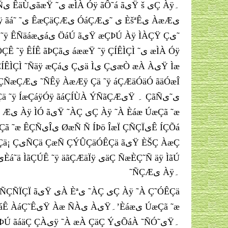
˜ÑÇÆی Àÿ۔