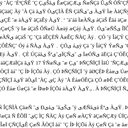
æÇäÇÆی ÑæÑÇã ÛیÑ ÓÑ˜ÇÑی ÊäÙیãæŸ ˜ی æÌÀ Óÿ ãÔ˜á ãیŸ š یÇ Àÿ۔
ÊÌÇÌ ˜Ñäÿ æÇáی Çیä Ìی ÇیæÒ æÀ ÀیŸ Ìæ
˜ÿ ÍæÇáÿÓÿ ãáÇÍÙÀ ÝÑãÇÆیŸ ۔ ÇãÑی˜ی
ÚæÇã ˜æ ÍÞæÞ ÍÇÕá äÀیŸ ÀیŸ۔یÀ ÞÑÇÑÏÇÏ ÑیÈá˜ä ÌãÇÚÊ ˜ÿ äãÇÆäÏÿ یäÇ ÑæÈÇ˜Ñ äÿ ÌãÚ
Šی ˜ÿ یÆÑãیä Èªی ÀیŸ۔ÞÑÇÑÏÇÏ ãیŸ یÀ Èªی ˜ÀÇ یÇ Àÿ ˜À Ç˜ÓÊÇä
˜ ˜Ç ÍÞ ÍÇÕá Àÿ ÇæÑ Çä ˜æ ãæÞÚ ãáäÇ ÇÀیÿ ˜À æÀ ÇäÇ ÝیÕáÀ ˜ÑÓ˜یŸ۔