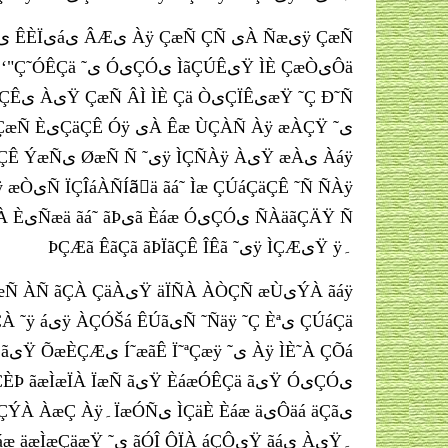
ÞÇÆã ÊãÇã ãÞÏãÇÊ ÎÊã ˜یÿ ÌÇÆیŸ ÿ۔