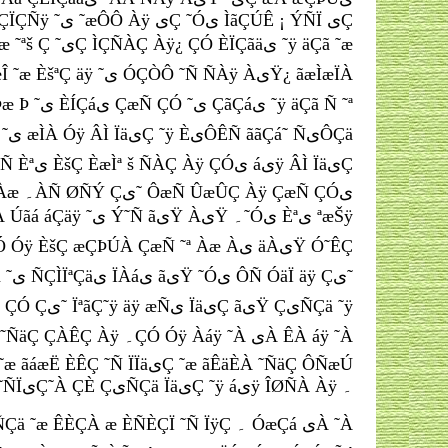
˜ÑÏیÇ˜À ÇÈ ÇیÑÇä ÏäیÇ ˜ÿ áیÿ ÎØÑÀ Àÿ ۔