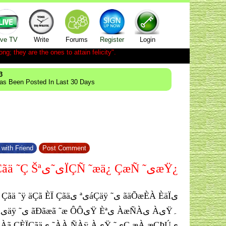
ive TV
Write
Forums
Register
Login
ong; they are the ones to attain felicity".
3
Has Been Posted In Last 30 Days
with Friend
Post Comment
ÚÇáãی Çãä ˜Ç Šªی˜یÏÇÑ ˜æä¿ ÇæÑ ˜یæŸ¿