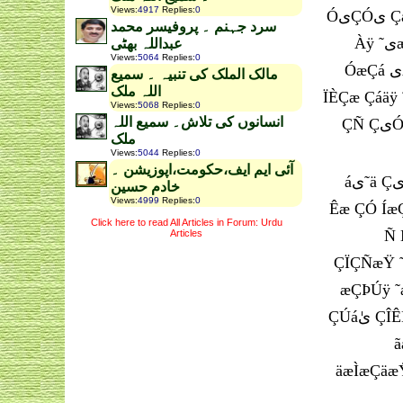
Views
:
4917
Replies
:
0
ÓیÇÓی ÇæÑ áÓÇäی ØæÑ Ñ Èáæ ÚæÇã ˜æ ˜áÇ ÌÇ ÑÀÇ Àÿ Ìæ ˜À ÇÝÓæÓäÇ˜ Àÿ۔ ÇæÑ یÀ ÇæÑ Èªی ÇÝÓæÓäÇ˜
سرد جہنم ۔ پروفیسر محمد
Àÿ ˜یæä˜À ÇãÑی˜À Çä Ñ Ùáã ˜Ñäÿ æÇáæŸ ˜æ ÇÓáÇã ÂÈÇÏ ãیŸ ÇÓáÍÀ Èی ÑÀÇ Àÿ۔‘( ÈÍæÇáÀ Èی Èی Óی )
عبداللہ بھٹی
Views
:
5064
Replies
:
0
ÓæÇá یÀ Àÿ˜À ÈáæÓÊÇä ãیŸ Ìæ ˜ª Àæ Ñ ÀÇ Àÿ ÇÓ ˜ÿ áیÿ ÐãÀ ÏÇÑ یÞیäÇ Ç˜ÓÊÇä Àÿ áی˜ä Àáÿ Ç˜ÓÊÇä Ñ
مالک الملک کی تنبیہ ۔ سمیع
اللہ ملک
ÏÈÇæ Çáäÿ ˜ی ÖÑæÑÊ Êªی äÀ ˜À ÇÓ ØÑÍ ˜ی ÞÑÇÑÏÇÏ áÇ ˜Ñ Ç˜ÓÊÇä ˜ی ÓÇáãیÊ Ñ ÍãáÀ Èæáäÿ ˜ی ÖÑæÑ
Views
:
5068
Replies
:
0
انسانوں کی تلاش۔ سمیع اللہ
ÇÑ ÇیÓÇ Àی Àÿ Êæ ÇÓÑÇÆیá ˜ÿ ÍæÇáÿÓÿ ˜یæŸ ÞÑÇÑÏÇÏیŸ äÀیŸ ÂÑÀی ÀیŸ Ìæ Ùáã À Ùáã ˜یÿ ÌÇÑÀÇ
ملک
Views
:
5044
Replies
:
0
آئی ایم ایف،حکومت،اپوزیشن ۔
áی˜ä ÇیÓÇ äÀیŸ ÀæÓ˜ÊÇ ˜یæä˜À ÂÌ ˜ی ÏäیÇ ãیŸ ÇÈªی ØÇÞÊæÑ ãá˜ یÀی ÀیŸ ۔ ÑÀی ÈÇÊ ÈáæÓÊÇ ä ˜ی
خادم حسین
Views
:
4999
Replies
:
0
Êæ ÇÓ ÍæÇáÿ Óÿ یÞیäÇ Ç˜ÓÊÇä ˜ی Í˜æãÊیŸ ÛیÑ ÓäÌیÏÀ ÑÀی 
Click here to read All Articles in Forum: Urdu
Ñ Ñ˜ªÇ
Articles
ÇÏÇÑæŸ ˜ی ÌÇäÈ Óÿ ÀæÊÿ ÑÀÿ ÇæÑ ÍãáÀ ÀäÏÓÊÇä Ñ Èªی ˜یÇ یÇ ۔ ÍÇáÇä˜À ÀäÏÓÊÇä ˜ی ÌÇäÈ Óÿ ˜Óی Ç
æÇÞÚÿ ˜æ ˜æÆی Èیä ËÈæÊ ÝÑÇÀã äÀیŸ ˜یÇ ÌÇÓ˜Ç۔ ÇÈ ÇÓ ÞÑÇ
ÇÚáیٰ ÇÎÊÑ ãیäá äÿ یÀ ÓæÇá ÇŠªÇیÇ ˜À ÇãÑی˜ی ÇیæÇä äãÇÆäÏÇä ãیŸ ÞÑÇÑÏÇÏ یÔ ˜Ñäÿ ˜ÿ áیÿ ÍÇáÇÊ یÇ
ãæÞÚ ˜یæŸ ÝÑÇÀã 
äæÌæÇäæŸ ÇæÑ ÈÒÑæŸ ˜ی Ìæ áÇÔیŸ Ç˜