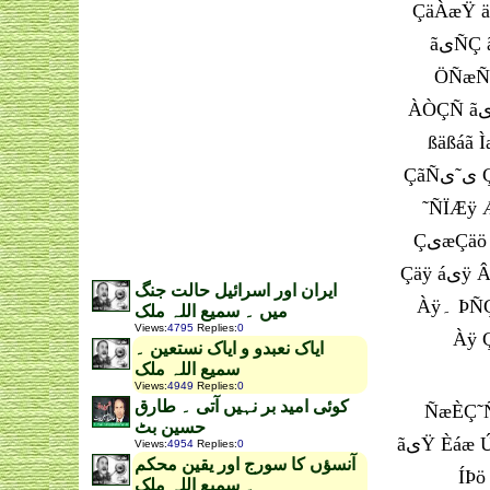
ÇäÀæŸ äÿ ˜ÀÇ ’ÈªÇÑÊ ˜Ç ÇیŠãی Ê
ãیÑÇ ãÇääÇ Àÿ ˜À Çä ãیŸ ÒیÇÏÀ ÊÑ ÇãÑی˜ی ÀیŸ Ìæ ÀãÇÑÿ ãá˜ ˜ی ÊæÇäÇÆی ÓáÇÆی ˜ی ÈšªÊی ÀæÆی
ÖÑæÑیÇÊ ˜æ äÀیŸ ãÇäÊÿ ÀیŸ۔‘ ˜ä˜áã ÌæÀÑی áÇäŠ Êãá äÇæ ˜ÿ ÊÑäáæیáی ÖáÚ ãیŸ æÇÞÚ Àÿ ÌÀÇŸ Çی˜
ÀÒÇÑ ãیÇæÇŠ ˜ÿ Ïæ áÇäŠ ÔÑæÚ Àæäÿ æÇáÿ ÀیŸ۔Óی˜æÑŠی ÎÏÔÇÊ ˜ÿ ÊÍÊ ãÞÇãی áææŸ ˜ÿ ÇÍÊÌÇÌ ˜ی æÌÀ Óÿ
ßäßáã ÌæÀÑی áÇäŠ ˜Ç ˜Çã ãÊÇËÑ ÀæÊÇ ÑÀÇ Àÿ۔ ÇÓ ˜ÿ ÎáÇÝ ÇÍ
ÇãÑی˜ی ÇÔÊÑÇ˜ Óÿ á ÑÀی ÀیŸ ۔ ÇÓی áیÿ Çä ˜ÿ ÎáÇÝ ÝæÑی ˜ÇÑæÇÆی ˜ÑÊÿ ÀæÆÿ Çä ˜ÿ áÇÆäÓäÓ ãäÓæÎ
˜ÑÏÆÿ Æÿ ÀیŸ۔ ÇÈ ÚÇáãی Šªی˜یÏÇÑی ˜ی ÏæÓÑی ãËÇá Ç˜ÓÊÇä 
ÇیæÇäö äãÇÆäÏÇä ãیŸ 17 ÝÑæÑی ˜æ Çی˜ ÞÑÇÑÏÇÏ ÌãÚ ˜ÑÇÆی Æی Àÿ ÌÓ ãیŸ ˜ÀÇ یÇ Àÿ ˜À Èáæ ÚæÇã ˜æ
Çäÿ áیÿ ÂÒÇÏ ãá˜ ˜Ç ÍÞ ÍÇÕá Àÿ۔ÇÓ ÞÑÇÑÏÇÏ ˜ÿ ãØÇÈÞ Èáæی ÚæÇã ˜æ ÊÇÑیÎی ØæÑ Ñ ÍÞö ÎæÏ ÇÑÇÏیÊ ÍÇÕá
ایران اور اسرائیل حالت جنگ
Àÿ۔ ÞÑÇÑÏÇÏ ãیŸ ãÒیÏ ˜ÀÇ یÇ Àÿ ˜À ÈáæÓÊÇä ÇÓ æÞÊ Ç˜ÓÊÇä¡ ÇیÑÇä ÇæÑ ÇÝÛÇäÓÊÇä ãیŸ ÈŠÇ ÀæÇ
میں ۔ سمیع اللہ ملک
Views
:
4795
Replies
:
0
Àÿ ÇÓ Èáæ 
ایاک نعبدو و ایاک نستعین ۔
سمیع اللہ ملک
Views
:
4949
Replies
:
0
کوئی امید بر نہیں آتی ۔ طارق
ÑæÈÇ˜Ñ ÎÇÑÌÀ ÇãæÑ ˜ی Ðیáی ˜ãی
حسین بٹ
ãیŸ Èáæ ÚæÇã Ñ ÊÔÏÏ ˜یÇ ÌÇ ÑÀÇ Àÿ ÇæÑ æÀÇŸ ãÇæÑÇÆÿ ÚÏÇáÊ ÀáÇ˜ÊیŸ Àæ ÑÀی ÀیŸ۔’Èáæی ÚæÇã ˜æ
Views
:
4954
Replies
:
0
آنسؤں کا سورج اور یقین محکم
ÍÞö ÎæÏ ÇÑÇÏیÊ ÇæÑ ÂÒÇÏ ãá
۔ سمیع اللہ ملک