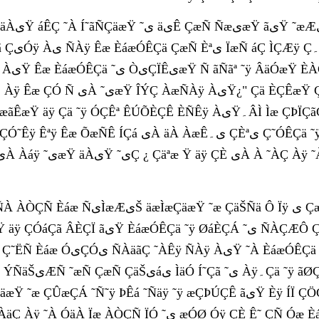
 ÊÈÏیáی ÂÆی Àÿ ÇæÑ ÇÑ یÀ Ñæیÿ ÇæÑ
ÇÓی ÌãÇÚÊیŸ ÌÈ ÇæÒیÔä
æÑÀÿ ÀیŸ¿" Çä ÈÇÊæŸ ÇæÑ ÈیÇäÇÊ Óÿ یÀ Êæ ÙÇÀÑ Àÿ æÀÇŸ ˜ی
ÌæÇäæŸ ˜æ ÇäŠÑä Ô Ïÿ ی ÇæÑ ÀÑ ãÇÀ ÇäÀیŸ äÏÑÀ ÀÒÇÑ æÙیÝÀ ãáÿ
˜æ ÇÛæÇÁ ˜Ñ˜ÿ ÞÊá ˜Ñäÿ ˜ÿ æÇÞÚÇÊ ãیŸ Èÿ ÍÏ ÇÖÇÝÀ ÀæÇ Àÿ۔ÏæÓÑی ÌÇäÈ Èáæ äیÔäá äÇãی