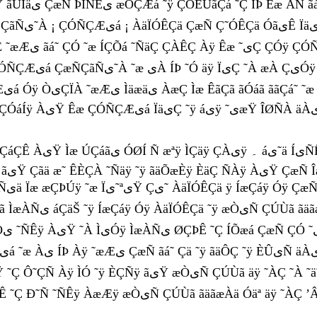
یá ÇæÑ ÇãÑی˜À Óÿ ÇÌÇÒÊ áیäی Àæی¿
Ç ˜À æÀ ÇیÓÿ ÙäÇ˜ ÇÓáÍÿ ÈäÇÆیŸ¿ ˜یÇ ÂÌ ˜ی ÏäیÇ ãیŸ
ÿ ÇÓ یÀ
ÎØÑÀ äÀیŸ ¿ ÇÓÑÇÆیá ÚÇáãی Çãä ˜æ ÊÈÇÀ ˜Ñäÿ ˜ÿ
Êãá äÇæ ãیŸ
äÏÓÊÇä ˜ÿ æÒیÑ ÇÚÙã ãäãæÀä Óäª äÿ Ìæ ÈیÇä ÏیÇ ÀÿæÀ ÇÓی ÈÇÊ ˜ی
Ñی˜À ÇæÑ
 ÈÇÑÿ ãیŸ æÒیÑ ÇÚÙã äÿ ˜ÀÇ ˜À ˜ä˜áã ˜ی ˜Æی ãÇÀ Óÿ ãÎÇáÝÊ ÀæÑÀی Àÿ۔ ÇÓ