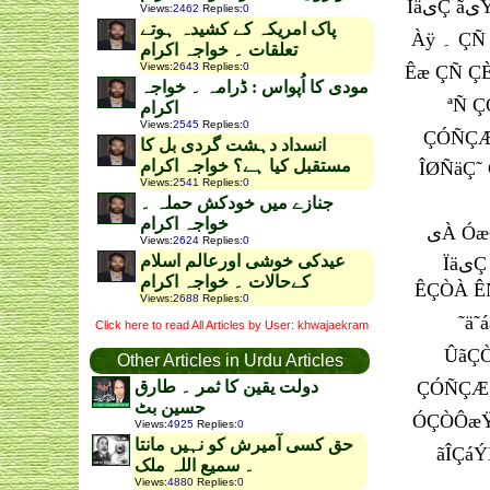
ÏäیÇ ãیŸ ãÚÏäی ÇæÑ ÞÏÑÊی æÓÇÆá ˜ÿ ÇÓÊÚãÇá ˜Ç ÍÞ Êæ ÀÑ ãá˜ ˜æ Àÿ ÇæÑ ÀÑ ãá˜ ˜æ Çäÿ ÏÝÇÚ ˜Ç ÍÞ ÍÇÕá
Views
:
2462
Replies
:
0
پاک امریکہ کے کشیدہ ہوتے
Àÿ ۔ ÇÑ ÇãÑی˜À ¡ ÇÓÑÇÆیá ¡ ÀäÏÓÊÇä ÇæÑ Ç˜ÓÊÇä ÓãیÊ ÏäیÇ ˜ÿ ˜Æی ããÇá˜ ˜ÿ ÇÓ ÌæÀÑی ÊæÇäÇÆی Àÿ
تعلقات ۔ خواجہ اکرام
Views
:
2643
Replies
:
0
Êæ ÇÑ ÇÈ ˜æÆی ãá˜ ÇÓ ˜æ ÍÇÕá ˜ÑäÇ ÇÀÊÇ Àÿ Êæ ˜یÇ ÇÓÿ ÇÓÑÇÆ
مودی کا اُپواس : ڈرامہ ۔ خواجہ
ªÑ ÇÓÑÇÆیá ÇæÑÇãÑی˜À ˜æ یÀ ÍÞ ˜Ó äÿ Ïی
اکرام
Views
:
2545
Replies
:
0
ÇÓÑÇÆیá Óÿ ÒیÇÏÀ ˜æÆی Ìäæäی ÀæÇ Ìæ ÊãÇã ãÓáã ããÇá˜ ˜æ ÊÈÇÀ ˜ÑäÇ ÇÀÊÇ Àÿ۔ ÇÈ ÇÑ ÇÓ ˜
انسداد دہشت گردی بل کا
مستقبل کیا ہے؟ خواجہ اکرام
ÎØÑäÇ˜ ÇÓáÍÿ ÀیŸ Êæ ÇÓÑÇÆیá ÏäیÇ ˜ÿ áیÿ ˜یæŸ 
Views
:
2541
Replies
:
0
جنازے میں خودکش حملہ ۔
خواجہ اکرام
یÀ ÓæÇáÇÊ ÀیŸ Ìæ ÚÇáãی ÓØÍ Ñ æªÿ ÌÇäÿ ÇÀیÿ ۔ áی˜ä ÍیÑÊ یÀ Àÿ ˜À یÀ æÀ ããÇá˜ ÀیŸ Ìæ ÎæÏ ÓÇÑی
Views
:
2624
Replies
:
0
عیدکی خوشی اورعالم اسلام
ÏäیÇ ãیŸ Çãä æ˜ ÊÈÇÀ ˜Ñäÿ ˜ÿ ãäÕæÈÿ ÈäÇ ÑÀÿ ÀیŸ ÇæÑ ÎæÏ ˜æ Çãä ˜Ç Šªی˜یÏÇÑ ˜ÀÊÿ ÀیŸ۔ÇÈªی ÍÇá
کےحالات ۔ خواجہ اکرام
ÊÇÒÀ ÊÑیä Ïæ æÇÞÚÿ ˜æ Ïی˜ªیŸ Çی˜ ÀäÏÓÊÇä ÿ ÍæÇáÿ Óÿ ÇæÑ ÏæÓÑÇ Ç˜ÓÊÇä ˜ÿ ÍæÇáÿ Óÿ ۔ 
Views
:
2688
Replies
:
0
˜ä˜áã ÌæÀÑی áÇäŠ ˜ÿ ÍæÇáÿ Óÿ À
Click here to read All Articles by User: khwajaekram
ÛãÇÒی ˜ÑÊÿ ÀیŸ ˜À ÌیÓÿ ÌæÀÑی ØÇÞÊ ˜Ç ÍÕæá ÇæÑ ÇÓ ˜ی ÇÝÒÇÆÔ Ñ ÕÑÝ ÇæÑ ÕÑÝ Çã
Other Articles in Urdu Articles
ÇÓÑÇÆیá ˜æ Àی ÍÞ Àÿ ˜æÆی ÇæÑ ãá˜ Çä ˜ÿ ãäÔÇ ˜ÿ ÈÛیÑ äÀیŸ ˜Ñ Ó˜ÊÇ۔ ÀäÏÓÊÇä ˜Ç یÀ ÌæÀÑی áÇäŠ ˜ª
دولت یقین کا ثمر ۔ طارق
حسین بٹ
ÓÇÒÔæŸ ˜Ç Ô˜ÇÑ Àÿ ÌÓ ˜ÿ
Views
:
4925
Replies
:
0
حق کسی آمیرش کو نہیں مانتا
۔ سمیع اللہ ملک
Views
:
4880
Replies
:
0