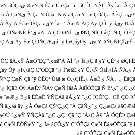
Ê Êªی۔
ÀیŸ ۔ ÇäªæŸ äÿ ÈáæÓÊÇä ˜æ ÀãیÔÀ ÍÇÔیÿ
 ÇæÑ Çä ˜ÿ ÓÊÇª Ùáã æ ÒیÇÏÊی ÀæÊی ÑÀی ۔ ÊãÇã ãÙÇáã ÎæÏ Ç˜ÓÊÇä ˜ی ãÎÊáÝ ÊäÙیãæŸ ÇæÑ
یÓÿ
Ñ ÏÇÏ ˜ÿ ÈÚÏ ÎæÏ ÈáæÓÊÇä ˜ÿ ÓÇÈÞ æÒیÑ
˜یÇ یÇ۔Çä ˜Ç ˜ÀäÇ Àÿ ˜À ÓÇÈÞ ÇæÑ ãæÌæÏÀ Í˜ãÑÇäæŸ ˜ÿ ˜ÑÏÇÑ ˜ی æÌÀ Óÿ Èáæ
ÓÊÇä ÇæÑ ÈáæÓÊÇä ˜ÿ Èی ãیŸ šی ÀیŸ¡ Ìæ Îæä ÈÀÇیÇ یÇ Àÿ¡ ÇÓ