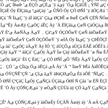
ÞæÊ ÇæÑ ÇËÑ ÑÓæÎ ˜æ ÈšªÇ äÿ ˜ی ÓÇÒÔ ˜Ñ ÑÀÿ ÀیŸ¿ ãæÌæÏÀ
äÇã Ñ ˜ª
 ÇæÑ ÇÓی
ÈÀ Úãá áÇäÿ ˜ی Ý˜Ñ ãیŸ ÀیŸ ۔˜Óی Èªی ªæŠÿ
 Ó˜ÊÇ
Çäی ÏÀáی ãیŸ ˜Óی ÔÑ ÓäÏ äÿ Çی˜
Í Ñ Çãä ˜æ ÈÑ ÈÇÏ ˜ÑäÇ ÇÀÊÇ Àÿ ۔ÇÓ Óÿ Àáÿ ˜À یÀ ÊÀ áÿ ˜À
 ˜æ ÊÈÇÀ æ ÈÑÈÇÏ ˜Ñ ÏÿÇ ۔ ÓæÇá یÀ ˜À