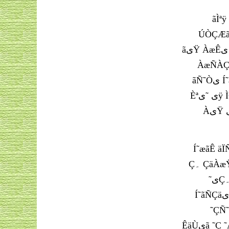
ãÌªÿ äÀیŸ áÊÇ ˜À Í˜ãÑÇäæŸ ˜ی äیÊ ÇæÑ ÑæیæŸ ãیŸ ˜æÆی
ÚÒÇÆã ÇیÓÿ Àی ÑÀÿ Êæ ÈáæÓÊÇä ÇæÑ Èªی ÏæÑ áÇ ÌÇÆÿ Ç۔‘"Ç˜ÓÊÇä ˜ی Óی
ãیŸ ÀæÊی ÀیŸ Êæ ÈáæÓÊÇä ˜ی ÒیÇÏÊیæŸ Ñ ãÑãª ˜ÿ ÂäÓæŸ ÈÀÇÊی ÀیŸ ÇæÑ ÂÌ ÌÈ Çä ÒیÇÏÊیæŸ ˜Ç Ð˜Ñ
ÀæÑÀÇ Àÿ Êæ ÇÓ Ñ یÀ ˜یæŸ ÎÝÇ À
ãÑ˜Òی Í˜æãÊæŸ äÿ Çä ˜ÿ ÓÇÊª ÊÚÕÈÇÊ ÈÑÊÿ ÀیŸ۔ÂÌ Ìæ ÇÞÏÇãÇÊ ÝæÑی ØæÑ Ñ ˜یÿ ÌÇÑÀÿ ÀیŸ æÀی Àáÿ
Èªی ˜یÿ ÌÇÓ˜Êÿ Êªÿ Êæ ÕæÑÊ ÍÇá یÀ äÀ ÀæÊی۔ ÇÈªی Ç˜ÓÊÇä ˜ÿ æÒیÑ ÏÇÎáÀÑÍãٰä ãá˜ Ìæ ÇÚáÇäÇÊ ˜Ñ ÑÀÿ
ÀیŸ یÀ Àáÿ ˜یæŸ äÀیŸ ˜یÇ ¿ Çäªæ Ÿ äÿ ÇÈ یÀ À ˜ÀÇ Àÿ ˜À ÈیÑæä ãá˜ ãÞیã Èáæ ÓیÇÓی ÑÀäãÇÄŸ Ñ
Í˜æãÊ äÏÑÀ ÀÒÇÑ Èáæ ÑیÌæÆیŠ äæ
Ç۔ ÇäÀæŸ äÿ ÇÓáÇã ÂÈÇÏ ãیŸ ÈáæÓÊÇä ˜ÿ ØáÈÇÁ ˜ی ÑÀÇÆÔ ÇÀ ˜ÿ áیÿ ÀÇÓŠá ÊÚãیÑ ˜Ñäÿ ˜Ç Èªی ÇÚáÇä
˜یÇ۔Ç˜ËÑ Èáæ ÓیÇÓی ÑÀäãÇ ˜ÀÊÿ ÑÀÿ ÀیŸ ˜À ÈáæÓÊÇä ãیŸ ÕæÈÇÆی Í˜æãÊ Ï˜ªÇæÿ ˜ی Àÿ ÌÈ˜À ÇÕá
Í˜ãÑÇäی ÝÑäŠیÆÑ ˜æÑ ÇæÑ ÇäŠیáی ÌäÓ Í˜Çã ˜ی Àÿ۔Çä ˜ÿ ãØÇÈÞ ãæÌæÏÀ ÏæÑ ãیŸ ÈáæÓÊÇä ãیŸ ÓیÇÓی
˜ÇÑ˜äæŸ 
ÊäÙیã ˜Ç ˜ÀäÇ Àÿ ˜À ÓäÀ Ïæ ÀÒÇÑ ÏÓ ˜ی æÓØ Óÿ ÇÈ Ê˜ ÇÑ Óæ Èáæ äæÌæÇäæŸ ˜ی ãÓÎ ÔÏÀ áÇÔیŸ ãáی ÀیŸ۔