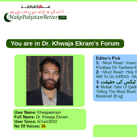
You are in Dr. Khwaja Ekram's Forum
Editor's Pick
1:
~Must Read~ Imam
Khutbaa On Tauheen-E
2:
~Must Read~ Holy P
Will To Us (URDU) ~M
س ٹیکس کی حقیقت
3:
4:
Mullah Tahir Ul Qad
Telling The Most Blunt 
Mankind! {Eng}
User Name:
Khwajaekram
Full Name:
Dr. Khwaja Ekram
User Since:
6/Jun/2010
No Of Voices:
26