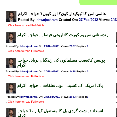
عالمی امن کا ٹھیکیدار کون؟ اور کیوں؟ خواجہ اکرام
Posted By:
khwajaekram
Created On:
27/Feb/2012
Views
:
245
.
Click here to read Full Article
ہندستانی سپریم کورٹ کاتاریخی فیصلہ۔خواجہ اکرام
Posted By:
khwajaekram
On:
21/Dec/2011
Views
:
2327
Replies
:
0
.
.
Click here to read Full Article
پولیس کاتعصب مسلمانوں کی زندگیاں برباد۔خواجہ
اکرام
Posted By:
khwajaekram
On:
20/Nov/2011
Views
:
2468
Replies
:
0
.
.
Click here to read Full Article
پاک امریکہ کے کشیدہ ہوتے تعلقات ۔ خواجہ اکرام
Posted By:
khwajaekram
On:
27/Sep/2011
Views
:
2643
Replies
:
0
.
.
Click here to read Full Article
انسداد دہشت گردی بل کا مستقبل کیا ہے؟ خواجہ
اکرام