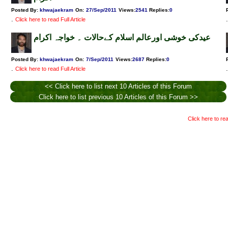
Posted By:
khwajaekram
On:
27/Sep/2011
Views
:
2541
Replies
:
0
.
.
Click here to read Full Article
عیدکی خوشی اورعالم اسلام کےحالات ۔ خواجہ اکرام
Posted By:
khwajaekram
On:
7/Sep/2011
Views
:
2687
Replies
:
0
.
.
Click here to read Full Article
<< Click here to list next 10 Articles of this Forum
Click here to list previous 10 Articles of this Forum >>
Click here to rea