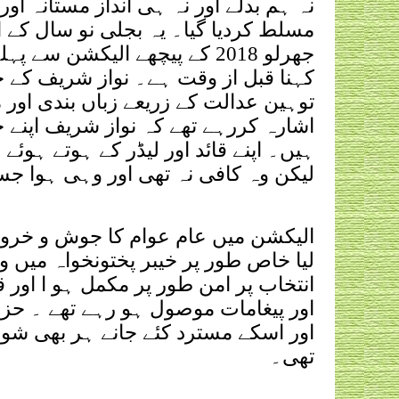
نہ ہم بدلے اور نہ ہی انداز مستانہ او
مسلط کردیا گیا۔ یہ بجلی نو سال کے ا
جھرلو 2018 کے پیچھے الیکشن
کہنا قبل از وقت ہے۔ نواز شریف کے خل
توہین عدالت کے زریعے زباں بندی اور 
اشارہ کررہے تھے کہ نواز شریف اپنے خد
ہیں۔ اپنے قائد اور لیڈر کے ہوتے ہوئے
لیکن وہ کافی نہ تھی اور وہی ہوا جسک
الیکشن میں عام عوام کا جوش و خرو
لیا خاص طور پر خیبر پختونخواہ میں
انتخاب پر امن طور پر مکمل ہو ا اور ق
اور پیغامات موصول ہو رہے تھے ۔ حزب
اور اسکے مسترد کئے جانے ہر بھی شو
تھی۔