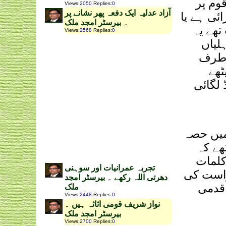
وم پر
Views
:
2050
Replies
:
0
‫آزاد عدلیہ ایک دفعہ پھر نشانے پر
ئی ہے یا
۔ بیرسٹر امجد ملک
تھے یہ
Views
:
2568
Replies
:
0
لیاں
ی طرف
ٹھے
 لگائی
میں حصہ
ھے کہ
 کلمات
تجربہ عمرانیات اور سوہنی
واست کی
دھرتی اللہ رکھے ۔ بیرسٹر امجد
 قدمی
ملک
Views
:
2448
Replies
:
0
نواز شریف قومی اثاثہ ہیں ۔
بیرسٹر امجد ملک
Views
:
2700
Replies
:
0