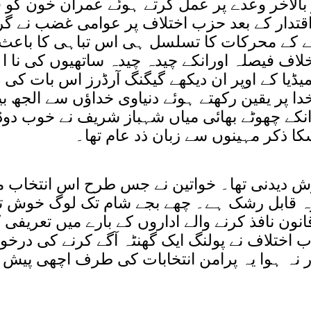
ر بالآخر وعدے پر عمل کرتے ہوئے عمران خون کو ق
قتدار کے بعد حزب اختلاف پر عوامی غضب نے گرا
 سے پہلے کے محرکات کا تسلسل ہی اس تباہی کا باعث 
اف فیصلہ اورانکے چیدہ چیدہ ساتھیوں کی نا اہ
میڈیا کے اوپر ان دیکھے گیگنگ آرڈرز اس بات ک
ا پر یقین رکھتے ہوئے دنیاوی خداؤں سے الجھ بی
 انکے چھوٹے بھائی میاں شہباز شریف نے خوب دوڈ
ا ذکر مہینوں سے زبان ذد عام تھا۔
ش دیدنی تھا۔ خواتین نے جس طرح اس انتخاب 
 وہ قابل رشک ہے۔ چھے بجے شام تک لوگ خوش ت
انون نافذ کرنے والے اداروں کے بارے میں تعریفی
 اختلاف نے پولنگ ایک گھنٹہ آگے کرنے کی درخ
ر نہ ہوا یہ پرامن انتخابات کی طرف اچھی پیش