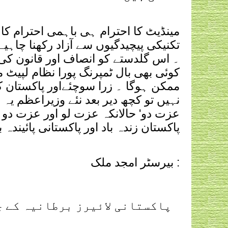
مینڈیٹ کا احترام ہی باہمی احترام کا 
تکنیکی پیچیدگیوں سے آزاد رکھنا چاہ
۔ اس گلدستے کو انصاف اور قانون کی
کوئی بھی بال ٹمپرنگ پورا نظام لپیٹ 
ممکن ہوگا ۔ زرا سوچئےاور پاکستان 
نہیں تو کچھ دیر بعد نئے وزیراعظم یہ 
عزت دو' حالانکہ عزت لو اور عزت دو
پاکستان زندہ باد اور پاکستانی پائیندہ ب
بیرسٹر امجد ملک :
پاکستانی لائیرز برطانیہ کے 