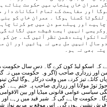
ر عمران خاں پنجاب میں حکومت بناتے ہی
وگا اور مفاہمت کے تمام امکانات دار م
 لنگوٹا کسنا ہوگا ۔ عمران خاں کو بنی 
چاہیے اور پہلے سو دن میں جو کرنا چاہت
وکریسی انہیں ایسے شیشے میں لگائے گی 
ے انکواپنے دشمن نظر آئیں گے ۔ جن کو و
و سال انہیں مل بھی نہ پائیں اور ان می
پتہ بھی نہ ہو۔
ہے کہ اسکو لیڈ کون کرے گا۔ دس سال حکومت م
ن اور زرداری صاحب (اگر وہ حکومت میں نہ گئے
اں کانٹے تیز کرنے میں وقت درکار ہوگا لیکن تین
جوڑ توڑ مولانا اور زرداری صاحب پہ ختم ہے۔ کو
 سیاسی عوامی قانونی میڈیا اور بین الاقوام
ہوگا۔ حکومت چاہے گی کہ شیر قید میں رہے اور
ے فرش نشین ہوں گی۔ اس موقع پر مریم نواز 