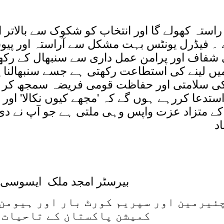
راستہ کھولے گا اور انتخاب کو شکوک سے بالاتر ا
یے ۔ فیڈرل یونٹس بہت مشکل سے آراستہ اور پیو
 شفاف اور پرامن عمل داری سے سنبھال کے رکھ
میں لینے کی استطاعت رکھتی ہے جسے سنبھالنا پھ
کی سلامتی اور حفاظت قومی فریضہ سمجھ کر ا
استدعا کررہے ہوں گے کہ 'مجھے کیوں نکالا' اور 
 کے متزاد عزت واپس وہی ملتی ہے جو آپ نے دی
اد
بیرسٹر امجد ملک
ایسوسی 
چئیرمین اور سپریم کورٹ بار اور ہیومن
کمیشن پاکستان کے تاحیات 