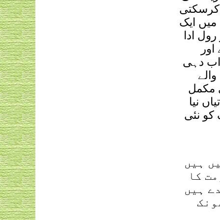
 کرسکتی
میں ایک
رول ادا
اور
واب دہی
والے
ی مکمل
اں نیا
کو نئی
یں ہیں
مت کا
دے ہیں
ونک