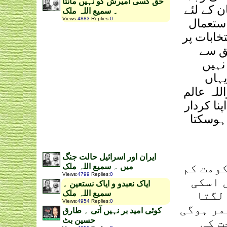
حق کسی آمیرش کو نہیں مانتا
ن کے لئے
۔ سمیع اللہ ملک
Views
:
4883
Replies
:
0
ستعمال
خابات پر
حق سے
نہیں
یہاں
بعد کیا ہوا اب واللہ عالم
ا کردار
بھی ہوسکتا
ایران اور اسرائیل حالت جنگ
کومت کم
میں ۔ سمیع اللہ ملک
Views
:
4799
Replies
:
0
 اسکی
ایاک نعبدو و ایاک نستعین ۔
لگتا
سمیع اللہ ملک
Views
:
4954
Replies
:
0
مر ہوگی
کوئی امید بر نہیں آتی ۔ طارق
حسین بٹ
ت کی