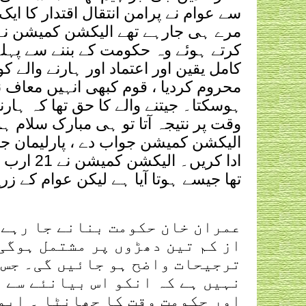
سے عوام نے پرامن انتقال اقتدار کا ای
مرے ہی جارہے تھے الیکشن کمیشن نے
کرتے ہوئے وہ حکومت کے بننے سے پہ
کامل یقین اور اعتماد اور ہارنے والے
محروم کردیا ، قوم کبھی انہیں معاف 
ہوسکتا۔ جیتنے والے کا حق تھا کہ ہارنے
الیکشن کمیشن جواب دے ، پارلیمان جو
ادا کریں
تھا جیسے ہوتا آیا ہے لیکن عوام کے زر
عمران خان حکومت بنانے جا رہے 
از کم تین دھڑوں پر مشتمل ہوگی 
ترجیحات واضح ہو جائیں گی۔ جس 
نہیں ہے کہ انکو اس بیانئے سے ہ
اور حکومت وقت کا چھانٹا ۔ اپو