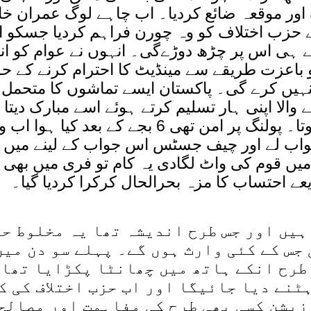
ک اور موقعہ ضائع کردیا۔ اب چاہے لوگ عمران خا
 حزب اختلاف کو وہ چورن فراہم کردیا جسکو ا
پر چڑھ دوڑےگی۔ انہوں نے عوام کو انت
لے ہی اس
 کو باعزت طریقے سے مینڈیٹ کا احترام کرنے کے 
نہیں کرے گی۔ پاکستان ایسے تماشوں کا متحمل 
 والا اپنی ہار تسلیم کرتے ہوئے اسے مبارک دیتا 
وقت پر نتیجہ آتا تو ہی مبارک سلام ہوتا۔ پولنگ پر امن تھی 6 بجے کے 
اب لے اور چیف جسٹس اس جواب کے لینے میں اپن
۔ الیکشن کمیشن نے 21 ارب میں قوم کی واٹ لگادی یہ کام تو فری میں 
یعے احتساب کا مزہ بحرالحال کرکرا کردیا گیا۔
ہیں اور جس طرح اندیشہ تھا یہ مخلوط ح
جس کے کئی وارث ہوں گے۔ پہلے سو دن میں
طرح انکے ہاتھ میں چھانٹا پکڑایا تھا 
ٹنے دیا جائیگا اور اب حزب اختلاف کی ک
زیشن کسی بھی طرح کی مفاہمت اور مصالح