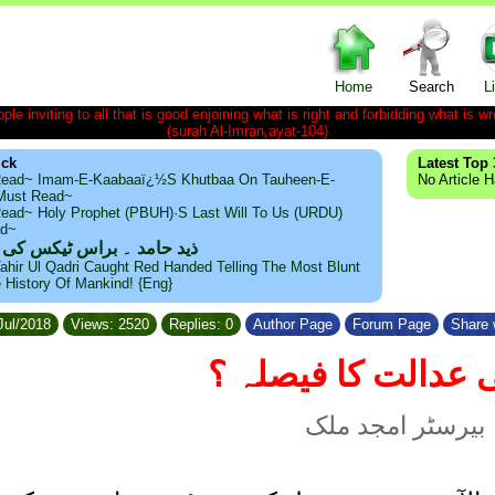
Home
Search
L
le inviting to all that is good enjoining what is right and forbidding what is wr
(surah Al-Imran,ayat-104)
ick
Latest Top 
ead~ Imam-E-Kaabaaï¿½s Khutbaa On Tauheen-E-
No Article 
~Must Read~
ead~ Holy Prophet (PBUH)·s Last Will To Us (URDU)
ad~
ذید حامد ۔ براس ٹیکس کی
ahir Ul Qadri Caught Red Handed Telling The Most Blunt
e History Of Mankind! {Eng}
Jul/2018
Views: 2520
Replies: 0
Author Page
Forum Page
Share 
 عدالت کا فیصلہ ؟
بیرسٹر امجد ملک