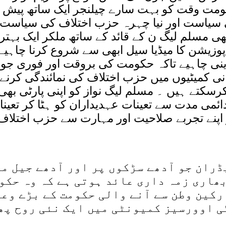
ومت وقت کو بہت سارے چیلنجر ایک ساتھ پیش
ی سیاست اور نیا چہرہ حزب اختلاف کی سیاست 
 بھی مسلم لیگ ن کے قائد کے ساتھ ملکر ایک بہتر 
زیشن کا میڈیا سیل ابھی سے شروع کرنا چاہیے 
دینی چاہیے تاکہ حکومت کی بروقت اور فوری ج
ی کمیٹیوں میں حزب اختلاف کی نمائندگی کرنے 
 کرسکتے ہیں ۔ مسلم لیگ نواز کو اپنی پارٹی بھ
ئمی مدت سے تعینات عہدیداران کو ہٹا کر تعیناتی
 اپنے تجربے صلاحیت اور مہارت سے حزب اختلاف 
ڈران جو آدھے سڑکوں پر اور آدھے جیل م
بھاری زمہ داری عائد ہوتی ہے کہ وہ حکو
رکین وطن سے آنے والی حکومت کے بڑے وع
ی اوورسیز کمیونٹی میں ایک نئی روح پھ