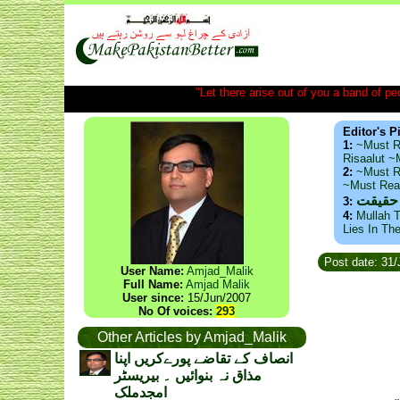
"Let there arise out of you a band of peop
Editor's P
1:
~Must R
Risaalut 
2:
~Must R
~Must Re
 حقیقت
3:
4:
Mullah T
Lies In Th
Post date: 31/
User Name:
Amjad_Malik
Full Name:
Amjad Malik
User since:
15/Jun/2007
No Of voices:
293
Other Articles by Amjad_Malik
انصاف کے تقاضے پورےکریں اپنا
مذاق نہ بنوائیں ۔ بیریسٹر
امجدملک