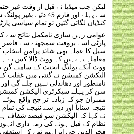
لیکن جب میڈیا نے قبل از وقت غیر حتم
سے پہلے اور فارم 45 
کنڈیاں لگائی گئیں تو تمام سیاسی پارٹ
عوامی زہن سازی نامکمل نتائج سے کی
پارٹی اسے بروقت سمجھنے سے قاصر رہ
سیل کا عملہ بھی شائد پرامن انتخاب ک
معاملہ یہ نہیں کہ ووٹ ڈالا کس نے ہے 
ووٹ آپکے پولنگ ایجنٹ کے سامنے گن بھ
الیکشن کمیشن نے گنتی میں غفلت کے ت
نامنظور اور دھاندلی نہیں چلے گی اور
سن کر پہلے سیکرٹری الیکشن کمیشن ا
ممبران جو کہ زیادہ تر جج واقع ہوئے 
نتیجہ سنایا اور دیر سے نتیجے کی تمام 
نے کہا کہ الیکشن سو فیصد شفاف ہے ا
نظام کے فیل ہونے کی زمہ داری انہوں
فخر الدین جی ابراہیم تھے کہ استعفی ل