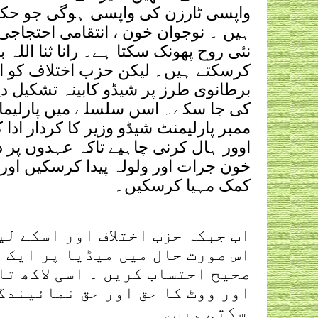
واپسی ٹارزن کی واپسی ہوگی جو حک
ہیں ۔ نوجوان خون ، انتقامی احتجاج
نئی روح پھونک سکتا ہے۔ رانا ثنا اللہ
کرسکتے ہیں۔ لیکن حزب اختلاف کو اپو
برطانوی طرز پر شیڈو کابینہ تشکیل 
کی جا سکے۔ اسں سلسلے میں پارلیمان
ممبر پارلیمنٹ شیڈو وزیر کا کردار ادا
اوور ہال کرنی چاہیے تاکہ عہدوں پر دا
خون جرات اور ولولہ پیدا کرسکیں اور
کمک مہیا کرسکیں۔
اب جبکہ حزب اختلاف اور اسکے لی
اس صورت حال میں میڈیا پر ایک 
صحیح احتساب کریں ۔ اسی لاکھ تا
اور ووٹ کا حق اور حق نمائیندگ
سکتی ہیں۔