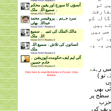
Views
:
4958
Replies
:
0
ں تو
آنسؤں کا سورج اور یقین محکم
۔ سمیع اللہ ملک
فارقت
Views
:
4921
Replies
:
0
گالہ کو
سرد جہنم ۔ پروفیسر محمد
عبداللہ بھٹی
ے ہیں
Views
:
5067
Replies
:
0
جس میں
مالک الملک کی تنبیہ ۔ سمیع
اللہ ملک
ہ اب
Views
:
5073
Replies
:
0
ں وہ وہ
انسانوں کی تلاش۔ سمیع اللہ
ملک
Views
:
5049
Replies
:
0
آئی ایم ایف،حکومت،اپوزیشن ۔
خادم حسین
Views
:
5003
Replies
:
0
یں رہنے
Click here to read All Articles in Forum: Urdu
 تو )
Articles
وں
ئی بھی
ی سطح پر
 حزب
شریف کی