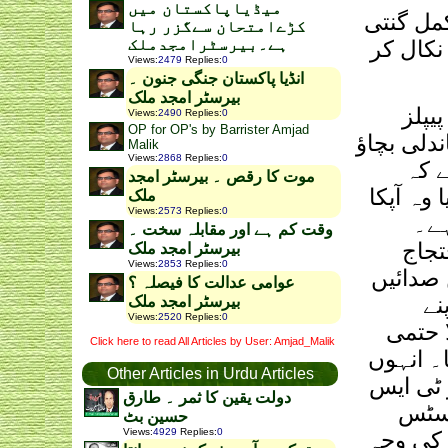
میڈیاپاکستان میں
کمل گنتی
کڑےامتحان سےگزر رہا
ہے۔بیرسٹرامجدملک
و نکال کر
Views
:
2479
Replies
:
0
انڈیا پاکستان جنگی جنون ۔
بیرسٹر امجد ملک
یپلز
Views
:
2490
Replies
:
0
OP for OP's by Barrister Amjad
دلی بچاؤ
Malik
Views
:
2868
Replies
:
0
ے کہ
موت کا رقص ۔ بیرسٹر امجد
وہ آپکا
ملک
Views
:
2573
Replies
:
0
ہے۔
وقت کم ہے اور مقابلہ سخت ۔
تجاج
بیرسٹر امجد ملک
Views
:
2853
Replies
:
0
 صدائیں
عوامی عدالت کا فیصلہ ؟
نے
بیرسٹر امجد ملک
Views
:
2520
Replies
:
0
ا حتمی
Click here to read All Articles by User: Amjad_Malik
ا۔ انہوں
Other Articles in Urdu Articles
 ٹی ایس
دولت یقین کا ثمر ۔ طارق
جسٹس
حسین بٹ
Views
:
4929
Replies
:
0
ی کی وجہ