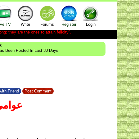
ive TV
Write
Forums
Register
Login
ong; they are the ones to attain felicity".
3
Has Been Posted In Last 30 Days
with Friend
Post Comment
عوامی