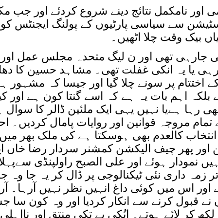
ی اور نامکمل نتائج دینے شروع کردئے اور جب م
دئیے بغیر پولنگ سٹیشن سے سیاسی پارٹیوں کے پولنگ ایجنٹس ک
یاں بیک وقت چلا اٹھیں۔
 جارہی تھی اور ن لیگ متحدہ مجلس عمل اور پ
ی یا یہ انکی غفلت تھی۔ مشاہد حسین کا دھان
ے اختتام پر سونے چلا گیا اور جیسا کہ مشہور ہ
بلکہ اہم بات یہ ہے کہ اسے گنتا کون ہے اور کیا 
ی رہا ہےیا نہیں یہی ایک ملئین ڈالر کا سوال 
مام مروجہ قوانین اور روایات پامال کردیں۔ اح
 انتخاب کالعدم بھی ہوسکتا ہے کی ملک بھر میں
ور پھر چیف الیکشن کمشنر سردار رضا خاں اپ
ہیں نمودار ہوئے اور علی الصبح راولپنڈی سےپہل
تر زمہ داری نئی ٹیکنالوجی پر ڈال کر یہ جا وہ ج
ور اس میں کوئی داغ انہیں نظر نہیں آرہا۔ آر
 نے قبول کرنے سے انکار کردیا اور وہ کون سا 
کھ کر لائے ہوتے۔ انُکی بے تکی منتق اور نااہل