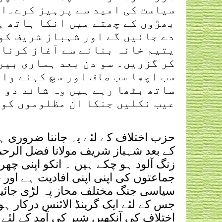
سیاست کی امید سے پرہیز کرے۔اگ
بھڑوں کے چھتے میں انکا ہاتھ ہ
دے جائیں گے اور شہباز شریف کو
یتیم خانہ بنانے سے آغاز کرنا 
کر گزریں۔ سو دن بعد ہماری بیر
سب اچھا سب صاف اور سچ کہنے وال
ساتھ بٹھا رہے ہیں وہ شائد دو د
عیب نکلیں جنکا ان مظلوموں کو 
حزب اختلاف کے لئے یہ جاننا ضروری 
کے بعد شہباز شریف مولانا فضل الرحم
زنگ آلود ہو چکے ہیں ۔ انکو اپنی چھری
جماعتوں کی اپنی اپنی افادیت ہے اور 
سیاسی جنگ مختلف محاز پہ لڑی جائیگی
جس کے لئے ایک گرینڈ الائنس درکار 
اختلاف کی آنکھیں شیر کی آمد کے لئ