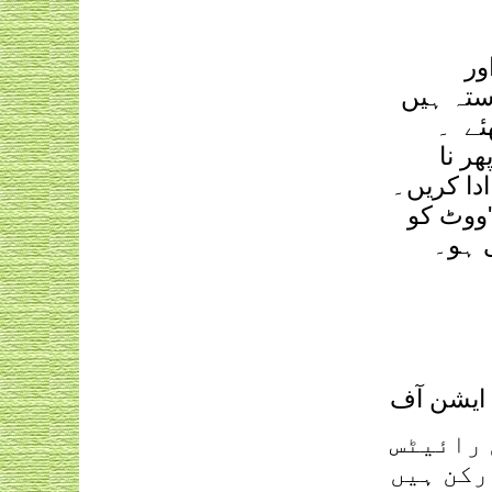
ور
ستہ ہیں
ئے
۔
ر نا
دا کریں۔
'ووٹ کو
 ہو۔
ایشن آف
 رائیٹس
رکن ہیں