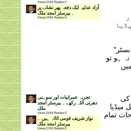
Views
:
2049
Replies
:
0
‫آزاد عدلیہ ایک دفعہ پھر نشانے پر
۔ بیرسٹر امجد ملک
ر
Views
:
2568
Replies
:
0
ڈیا
بسٹر”
ڈیا بھی نہ ہو تو
میں
 کی
تجربہ عمرانیات اور سوہنی
دھرتی اللہ رکھے ۔ بیرسٹر امجد
 میڈیا
ملک
حات تمام
Views
:
2448
Replies
:
0
نواز شریف قومی اثاثہ ہیں ۔
بیرسٹر امجد ملک
Views
:
2700
Replies
:
0