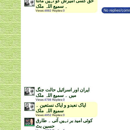
حق کسی آمیرش کو نہیں مانتا
۔ سمیع اللہ ملک
No replies/comm
Views
:
4882
Replies
:
0
ایران اور اسرائیل حالت جنگ
میں ۔ سمیع اللہ ملک
Views
:
4798
Replies
:
0
ایاک نعبدو و ایاک نستعین ۔
سمیع اللہ ملک
Views
:
4952
Replies
:
0
کوئی امید بر نہیں آتی ۔ طارق
حسین بٹ