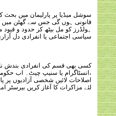
‏سوشل میڈیا پر پارلیمان میں بحث کے 
قانونی ہوں گی جس سے گھٹن میں اضا
ہولڈرز کو مل بیٹھ کر حدود و قیود
سیاسی اجتماعی یا انفرادی دل آزا
کسی بھی قسم کی انفرادی بندش نا 
،انسٹاگرام یا سنیپ چیٹ۔ اب حکومت 
اصلاحات لائیں شخصی آزادیوں پر پابن
لئے مزاکرات کا آغاز کریں بیرسٹر ا