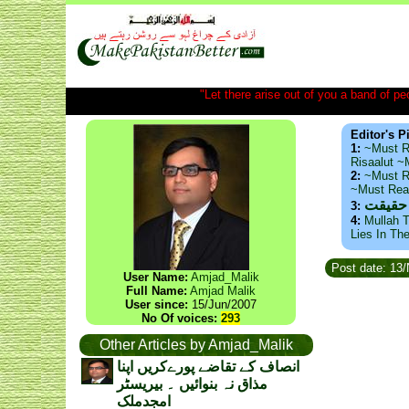
"Let there arise out of you a band of peop
Editor's P
1:
~Must R
Risaalut 
2:
~Must R
~Must Re
 حقیقت
3:
4:
Mullah T
Lies In Th
Post date: 13
User Name:
Amjad_Malik
Full Name:
Amjad Malik
User since:
15/Jun/2007
No Of voices:
293
Other Articles by Amjad_Malik
انصاف کے تقاضے پورےکریں اپنا
مذاق نہ بنوائیں ۔ بیریسٹر
امجدملک