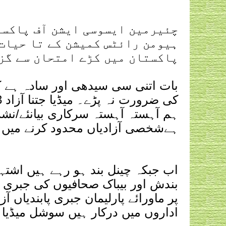
چئیرمین ایسوسی ایشن آف پاکستا
ہیومن رائٹس کمیشن کے تا حیات
پاکستان میں کڑے امتحان سے گز
‏بات اتنی سی سیدھی اور سادہ ہے کہ
ہم آہستہ آہستہ سرکاری بیانئے/نش
ہےشخصی آزادیاں محدود کرنے میں 
‏اب جبکہ چینل بند ہو رہے ہیں اشت
بندش اور بیباک صحافیوں کی جبری 
پر ماورائے پارلیمان جبری پابندیاں آ
اداروں میں درکار ہیں سوشل میڈیا 