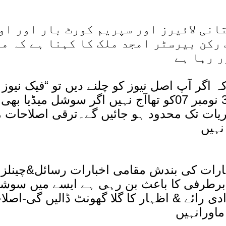
نی لائیرز اور سپریم کورٹ بار اور او
 رکن بیرسٹر امجد ملک کا کہنا ہے کہ
می
ر رہا ہے
 اگر آپ اصل نیوز کو چلنے دیں تو “فیک نیوز 
کی ضرورت نہ پڑے۔ میڈیا جتنا آزاد 3 نومبر 07کو تھاآج نہیں اگر سوشل می
ریات تک محدود ہو جائیں گے۔ترقی اصلاحات 
نہیں
ہارات کی بندش مقامی اخبارات رسائل&چینلز
برطرفی کا باعث بن رہی ہے ایسے میں سوشل
زادی رائے & اظہار کا گلا گھونٹ ڈالیں گی-اصلا
ماورانہیں