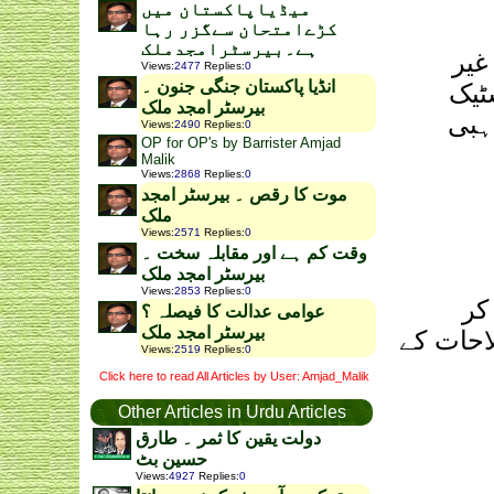
میڈیاپاکستان میں
کڑےامتحان سےگزر رہا
ہے۔بیرسٹرامجدملک
غیر
Views
:
2477
Replies
:
0
انڈیا پاکستان جنگی جنون ۔
ٹیک
بیرسٹر امجد ملک
ہبی
Views
:
2490
Replies
:
0
OP for OP's by Barrister Amjad
Malik
Views
:
2868
Replies
:
0
موت کا رقص ۔ بیرسٹر امجد
ملک
Views
:
2571
Replies
:
0
وقت کم ہے اور مقابلہ سخت ۔
بیرسٹر امجد ملک
Views
:
2853
Replies
:
0
کر
عوامی عدالت کا فیصلہ ؟
بیرسٹر امجد ملک
لاحات کے
Views
:
2519
Replies
:
0
Click here to read All Articles by User: Amjad_Malik
Other Articles in Urdu Articles
دولت یقین کا ثمر ۔ طارق
حسین بٹ
Views
:
4927
Replies
:
0