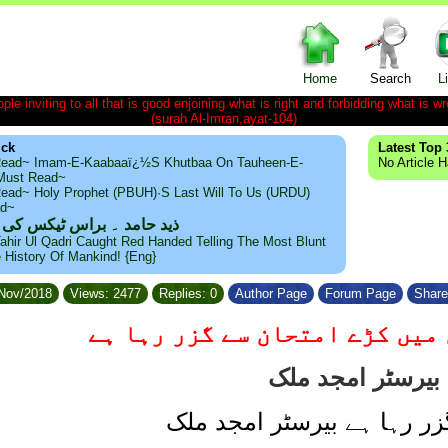
Home
Search
L
le inviting to all that is good enjoining what is right and forbidding what is wr
(surah Al-Imran,ayat-104)
ick
Latest Top 
ead~ Imam-E-Kaabaaï¿½s Khutbaa On Tauheen-E-
No Article 
~Must Read~
ead~ Holy Prophet (PBUH)·s Last Will To Us (URDU)
ad~
ذید حامد ۔ براس ٹیکس کی
ahir Ul Qadri Caught Red Handed Telling The Most Blunt
e History Of Mankind! {Eng}
/Nov/2018
Views: 2477
Replies: 0
Author Page
Forum Page
Share
میں کڑے امتحان سے گزر رہا ہے
بیرسٹر امجد ملک
گزر رہا ہے بیرسٹر امجد ملک