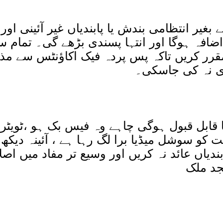
بغیر انتظامی بندش یا پابندیاں غیر آئینی اور 
فہ ہوگا اور انتہا پسندی بڑھے گی۔ تمام س
 مقرر کریں تاکہ پس پردہ فیک اکاؤنٹس سے مذ
ری نہ کی جاسکی۔
قابل قبول ہوگی چاہے وہ فیس بک ہو ،ٹویٹر
کو سوشل میڈیا برا لگ رہا ہے ، آئینہ دیکھ 
دیاں عائد نہ کریں اور وسیع تر مفاد میں اص
مجد ملک